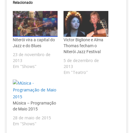
Relacionado
Niterói vira a capital do
Victor Biglione e Alma
Jazz e do Blues
Thomas fecham o
Niterói Jazz Festival
23 de novembro de
2013
5 de dezembro de
Em "Shows"
2013
Em "Teatro"
Música – Programação
de Maio 2015
28 de maio de 2015
Em "Shows"