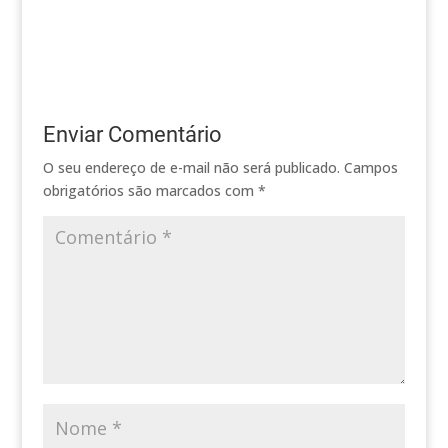
RJ Telefone: (21) 2611-
6519 Endereço: Rua
Presidente Backer, 65
Loja 4 - Icaraí - Niterói
- RJ Telefone: (21)
2610-4488
Enviar Comentário
O seu endereço de e-mail não será publicado.
Campos
obrigatórios são marcados com
*