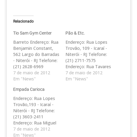
Relacionado
Tio Sam Gym Center
Pão & Etc.
Barreto Endereço: Rua
Endereço: Rua Lopes
Benjamin Constant,
Trovão, 109 - Icaraí -
562 Largo do Barradas
Niterói - RJ Telefone:
- Niterói - RJ Telefone:
(21) 2711-7575
(21) 2628-6969
Endereço: Rua Tavares
Camboinhas Endereço:
7 de maio de 2012
de Macedo, 74 - Icaraí
7 de maio de 2012
Av Florestan
Em "News"
- Niterói - RJ Telefone:
Em "News"
Fernandes 1625 -
(21) 2620-6646
Empada Carioca
Camboinhas - Niterói -
Endereço: Rua João
RJ Telefone: (21) 3184-
Pessoa, 137 - Jardim
Endereço: Rua Lopes
9100 Icarai Endereço:
Icaraí - Niterói - RJ
Trovão,193 - Icaraí -
Praia de Icaraí, 63 -
Telefone: (21) 2714-
Niterói - RJ Telefone:
Cobertura - Icaraí -
4664 Endereço: Rua
(21) 3603-2411
Niterói - RJ Telefone:
Dr. Paulo César, 337…
Endereço: Rua Miguel
(21) 2620-3132 Icarai
Couto, 479 loja 101
7 de maio de 2012
Endereço:…
Santa Rosa - Niterói -
Em "News"