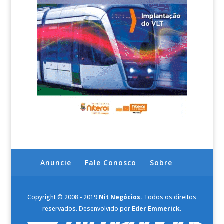
Anuncie
Fale Conosco
Sobre
Copyright © 2008 - 2019
Nit Negócios.
Todos os direitos
reservados. Desenvolvido por
Eder Emmerick
.