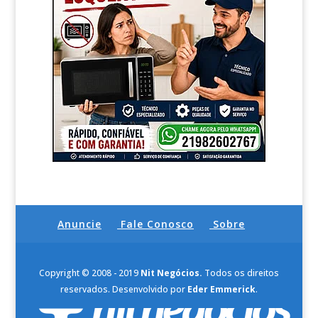
Anuncie
Fale Conosco
Sobre
Copyright © 2008 - 2019
Nit Negócios.
Todos os direitos
reservados. Desenvolvido por
Eder Emmerick
.