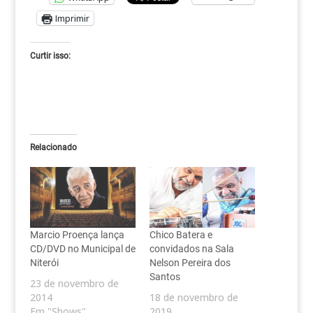
Imprimir
Curtir isso:
Relacionado
Marcio Proença lança
Chico Batera e
CD/DVD no Municipal de
convidados na Sala
Niterói
Nelson Pereira dos
Santos
23 de novembro de
2014
18 de novembro de
Em "Shows"
2019