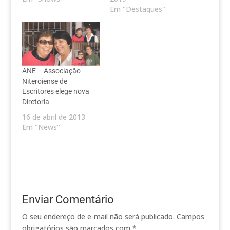
Em "Destaques"
ANE – Associação
Niteroiense de
Escritores elege nova
Diretoria
16 de abril de 2013
Em "News"
Enviar Comentário
O seu endereço de e-mail não será publicado.
Campos
obrigatórios são marcados com
*