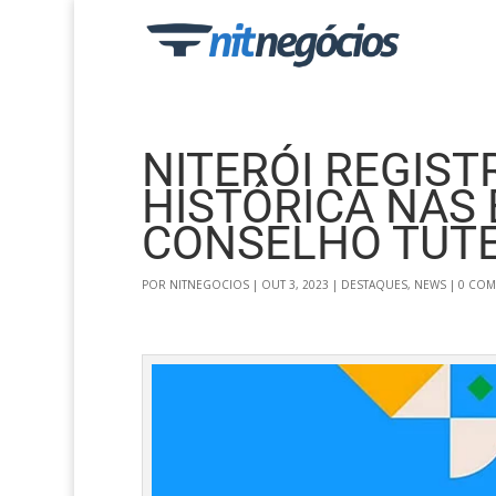
NITERÓI REGIST
HISTÓRICA NAS 
CONSELHO TUT
POR
NITNEGOCIOS
|
OUT 3, 2023
|
DESTAQUES
,
NEWS
|
0 COM