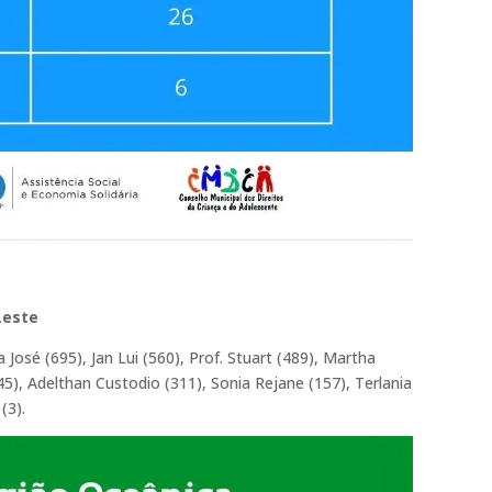
Leste
 José (695), Jan Lui (560), Prof. Stuart (489), Martha
345), Adelthan Custodio (311), Sonia Rejane (157), Terlania
(3).