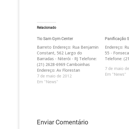
Relacionado
Tio Sam Gym Center
Panificação 
Barreto Endereço: Rua Benjamin
Endereço: Ru
Constant, 562 Largo do
55 - Fonseca 
Barradas - Niterói - RJ Telefone:
Telefone: (2
(21) 2628-6969 Camboinhas
7 de maio d
Endereço: Av Florestan
Em "News"
Fernandes 1625 - Camboinhas -
7 de maio de 2012
Niterói - RJ Telefone: (21) 3184-
Em "News"
9100 Icarai Endereço: Praia de
Icaraí, 63 - Cobertura - Icaraí -
Niterói - RJ Telefone: (21) 2620-
3132 Icarai Endereço:…
Enviar Comentário