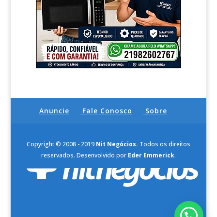
Anuncie
Fale Conosco
Sobre
Copyright © 2008 - 2019
Nit Negócios.
Todos os direitos
reservados. Desenvolvido por
Eder Emmerick
.