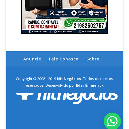
Anuncie
Fale Conosco
Sobre
Copyright © 2008 - 2019
Nit Negócios.
Todos os direitos
reservados. Desenvolvido por
Eder Emmerick
.