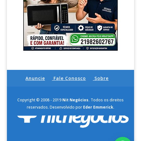
Anuncie
Fale Conosco
Sobre
Copyright © 2008 - 2019
Nit Negócios.
Todos os direitos
reservados. Desenvolvido por
Eder Emmerick
.