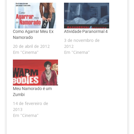
Como Agarrar Meu Ex
Atividade Paranormal 4
Namorado
3 de novembro de
20 de abril de 2012
2012
Em "Cinema"
Em "Cinema"
Meu Namorado é um
Zumbi
14 de fevereiro de
2013
Em "Cinema"