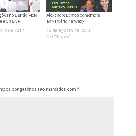
ções no Bar do Meio:
Alexandre Lemos comemora
e e On Live
aniversário na Waxy
bro de 2012
16 de agosto de 2013
Em "Shows"
mpos obrigatórios são marcados com
*