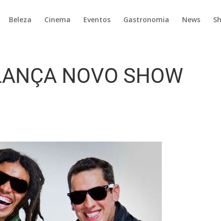
Beleza
Cinema
Eventos
Gastronomia
News
S
 LANÇA NOVO SHOW