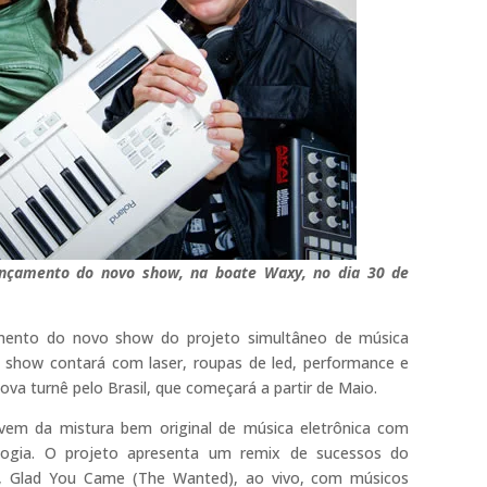
ançamento do novo show, na boate Waxy, no dia 30 de
mento do novo show do projeto simultâneo de música
 show contará com laser, roupas de led, performance e
 nova turnê pelo Brasil, que começará a partir de Maio.
vem da mistura bem original de música eletrônica com
logia. O projeto apresenta um remix de sucessos do
), Glad You Came (The Wanted), ao vivo, com músicos