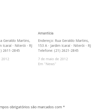
Amantícia
a Geraldo Martins,
Endereço: Rua Geraldo Martins,
 Icaraí - Niterói - RJ
153 A - Jardim Icaraí - Niterói - RJ
1) 2611-2845
Telefone: (21) 2621-2845
e 2012
7 de maio de 2012
Em "News"
mpos obrigatórios são marcados com
*