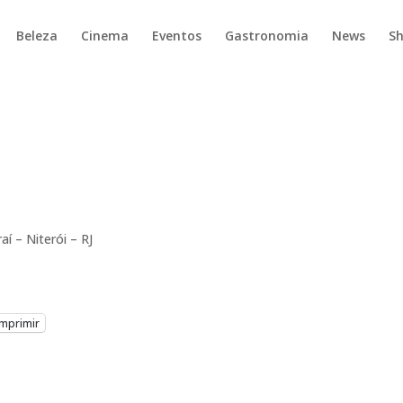
Beleza
Cinema
Eventos
Gastronomia
News
S
í – Niterói – RJ
Imprimir