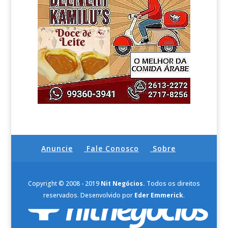
Anuncie
Fale Conosco
Sobre
Copyright © 2008 - 2019
Nit Negócios.
Todos os direitos
reservados. Desenvolvido por
Eder Emmerick
.