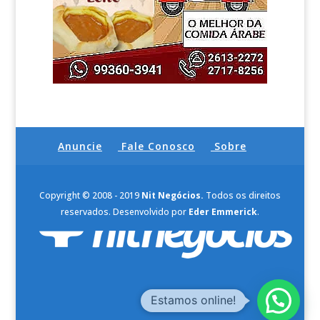
Anuncie
Fale Conosco
Sobre
Copyright © 2008 - 2019
Nit Negócios.
Todos os direitos
reservados. Desenvolvido por
Eder Emmerick
.
Estamos online!