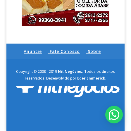
Anuncie
Fale Conosco
Sobre
Copyright © 2008 - 2019
Nit Negócios.
Todos os direitos
reservados. Desenvolvido por
Eder Emmerick
.