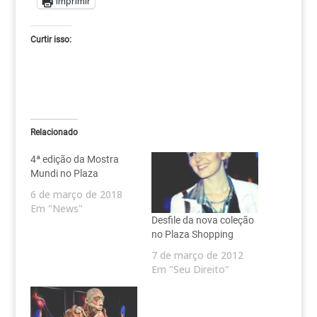
Imprimir
Curtir isso:
Relacionado
4ª edição da Mostra
Mundi no Plaza
6 de março de 2018
Em "News"
Desfile da nova coleção
no Plaza Shopping
7 de março de 2012
Em "Seu Direito"