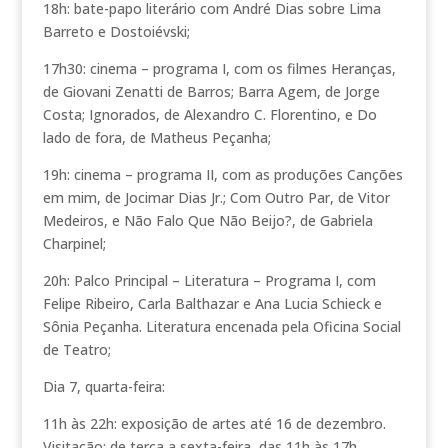
18h: bate-papo literário com André Dias sobre Lima
Barreto e Dostoiévski;
17h30: cinema – programa I, com os filmes Heranças,
de Giovani Zenatti de Barros; Barra Agem, de Jorge
Costa; Ignorados, de Alexandro C. Florentino, e Do
lado de fora, de Matheus Peçanha;
19h: cinema – programa II, com as produções Canções
em mim, de Jocimar Dias Jr.; Com Outro Par, de Vitor
Medeiros, e Não Falo Que Não Beijo?, de Gabriela
Charpinel;
20h: Palco Principal – Literatura – Programa I, com
Felipe Ribeiro, Carla Balthazar e Ana Lucia Schieck e
Sônia Peçanha. Literatura encenada pela Oficina Social
de Teatro;
Dia 7, quarta-feira:
11h às 22h: exposição de artes até 16 de dezembro.
Visitação: de terça a sexta-feira, das 11h às 17h.