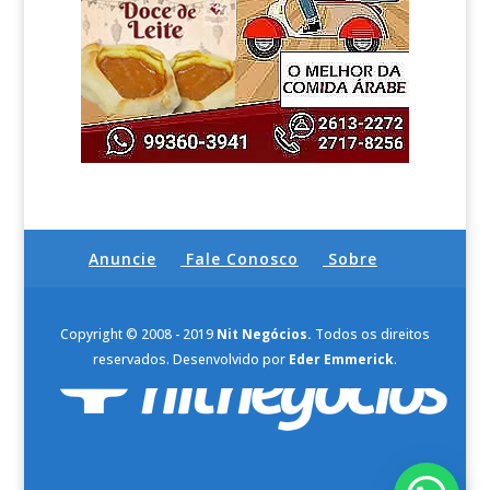
Anuncie
Fale Conosco
Sobre
Copyright © 2008 - 2019
Nit Negócios.
Todos os direitos
reservados. Desenvolvido por
Eder Emmerick
.