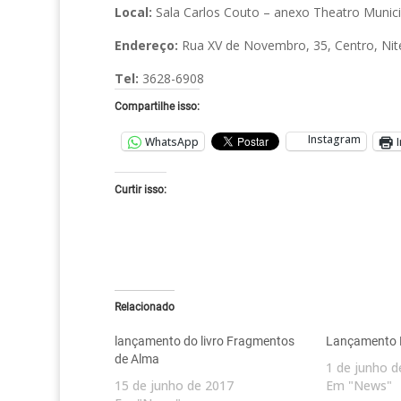
Local:
Sala Carlos Couto – anexo Theatro Municip
Endereço:
Rua XV de Novembro, 35, Centro, Nit
Tel:
3628-6908
Compartilhe isso:
Instagram
WhatsApp
Curtir isso:
Relacionado
lançamento do livro Fragmentos
Lançamento 
de Alma
1 de junho d
15 de junho de 2017
Em "News"