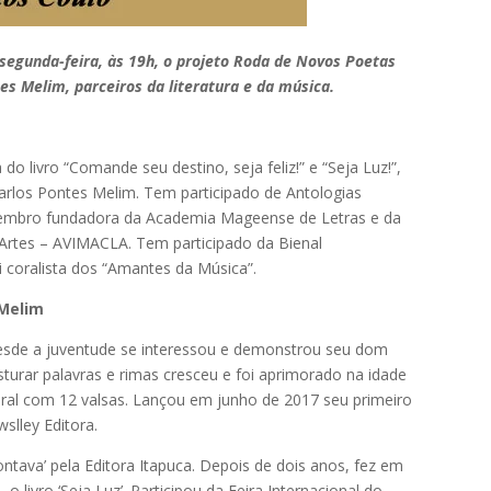
 segunda-feira, às 19h, o projeto Roda de Novos Poetas
es Melim, parceiros da literatura e da música.
a do livro “Comande seu destino, seja feliz!” e “Seja Luz!”,
Carlos Pontes Melim. Tem participado de Antologias
membro fundadora da Academia Mageense de Letras e da
 Artes – AVIMACLA. Tem participado da Bienal
oi coralista dos “Amantes da Música”.
 Melim
Desde a juventude se interessou e demonstrou seu dom
sturar palavras e rimas cresceu e foi aprimorado na idade
oral com 12 valsas. Lançou em junho de 2017 seu primeiro
slley Editora.
ontava’ pela Editora Itapuca. Depois de dois anos, fez em
o livro ‘Seja Luz’. Participou da Feira Internacional do