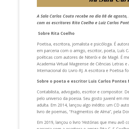
A Sala Carlos Couto recebe no dia 08 de agosto,
com os escritores Rita Coelho e Luiz Carlos Pont
Sobre Rita Coelho
Poetisa, escritora, jornalista e psicóloga. É autor
em parceria com o amigo, escritor, poeta, Luís 
poéticas com autores de Niterói e de Magé. É 
Academia Virtual Mageense de Ciências Letras e
Internacional do Livro-RJ. A escritora e Poetisa f
Sobre o poeta e escritor Luis Carlos Pontes
Contabilista, advogado, escritor e compositor. 
pelo universo da poesia. Seu gosto juvenil em mi
adulta. Em 2014, lançou algo inédito: um CD aut
livro de poemas, “Fragmentos de Alma”, pela Dow
Em 2019, lançou o livro ‘Histórias que meu avô c
parceria com a escritora e amiga Rita C. S Coelho, 