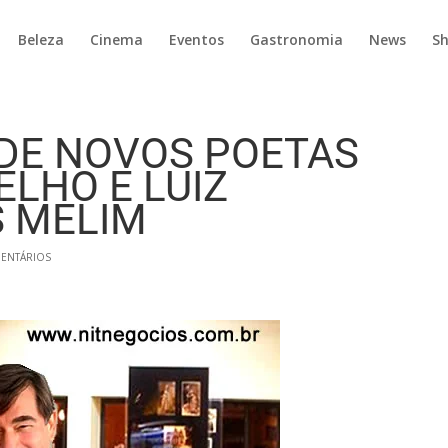
Beleza
Cinema
Eventos
Gastronomia
News
S
DE NOVOS POETAS
ELHO E LUIZ
 MELIM
ENTÁRIOS