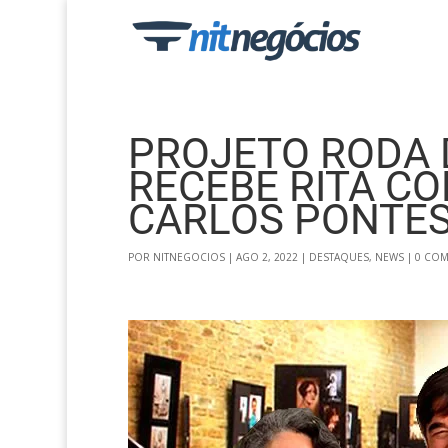
PROJETO RODA 
RECEBE RITA CO
CARLOS PONTES
POR
NITNEGOCIOS
|
AGO 2, 2022
|
DESTAQUES
,
NEWS
|
0 COM