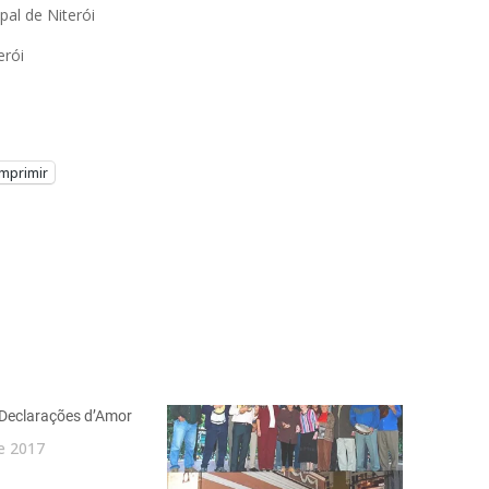
al de Niterói
erói
Imprimir
Declarações d’Amor
e 2017