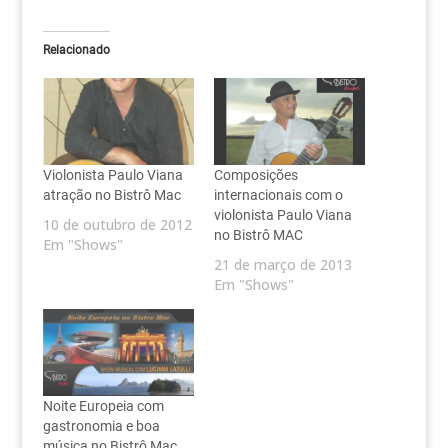
Relacionado
Violonista Paulo Viana
Composições
atração no Bistrô Mac
internacionais com o
violonista Paulo Viana
10 de outubro de 2012
no Bistrô MAC
Em "Shows"
21 de março de 2013
Em "Shows"
Noite Europeia com
gastronomia e boa
música no Bistrô Mac