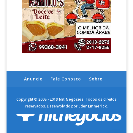
Anuncie
Fale Conosco
Sobre
Copyright © 2008 - 2019
Nit Negócios.
Todos os direitos
reservados. Desenvolvido por
Eder Emmerick
.