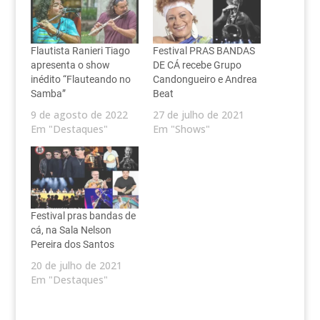
Flautista Ranieri Tiago
Festival PRAS BANDAS
apresenta o show
DE CÁ recebe Grupo
inédito “Flauteando no
Candongueiro e Andrea
Samba”
Beat
9 de agosto de 2022
27 de julho de 2021
Em "Destaques"
Em "Shows"
Festival pras bandas de
cá, na Sala Nelson
Pereira dos Santos
20 de julho de 2021
Em "Destaques"