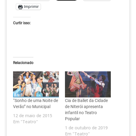
Imprimir
Curtir isso:
Relacionado
“Sonho de uma Noite de
Cia de Ballet da Cidade
Verão” no Municipal
de Niterói apresenta
infantil no Teatro
12 de maio de 2015
Popular
Em "Teatro"
1 de outubro de 2019
Em "Teatro"