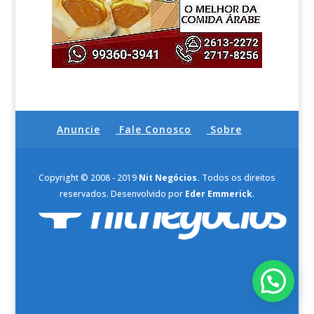
Anuncie
Fale Conosco
Sobre
Copyright © 2008 - 2019
Nit Negócios.
Todos os direitos
reservados. Desenvolvido por
Eder Emmerick
.