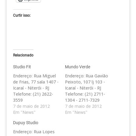
Curtir isso:
Relacionado
Studio Fit
Mundo Verde
Endereço: Rua Miguel
Endereço: Rua Gavião
de Frias, 77 sala 1407 -
Peixoto, 107 lj 103 -
Icaraí - Niterói - RJ
Icaraí - Niterói - RJ
Telefone: (21) 2622-
Telefone: (21) 2711-
3559
1304 - 2711-7329
7 de maio de 2012
Endereço: Rua
7 de maio de 2012
Em "News"
Conceição, 163 -
Em "News"
Centro - Niterói - RJ
Dupuy Studio
Telefone: (21) 2618-
0580 / 2618-0575
Endereço: Rua Lopes