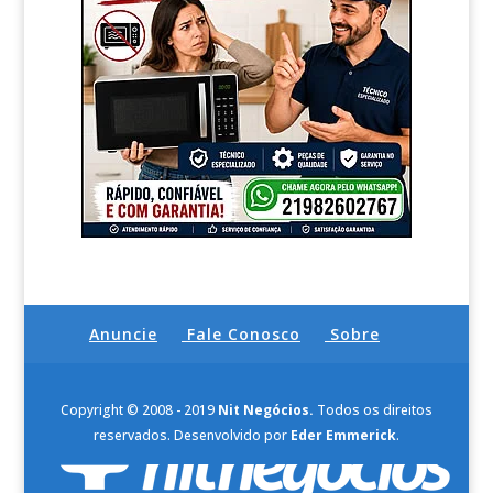
Anuncie
Fale Conosco
Sobre
Copyright © 2008 - 2019
Nit Negócios.
Todos os direitos
reservados. Desenvolvido por
Eder Emmerick
.