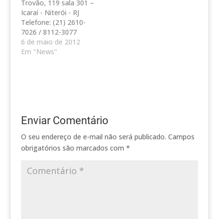
Endereço: Rua Paulo
Trovão, 119 sala 301 –
Alves, 83 - Ingá -
Icaraí - Niterói - RJ
Niterói - RJ Telefone:
Telefone: (21) 2610-
(21) 2621-5054
7026 / 8112-3077
Endereço: Av.
6 de maio de 2012
Quintino…
Em "News"
Enviar Comentário
O seu endereço de e-mail não será publicado.
Campos
obrigatórios são marcados com
*