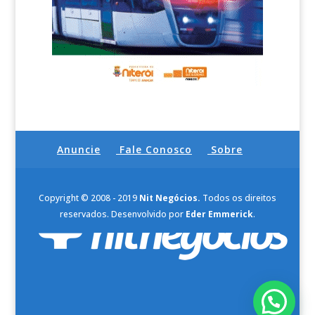
Anuncie
Fale Conosco
Sobre
Copyright © 2008 - 2019
Nit Negócios.
Todos os direitos
reservados. Desenvolvido por
Eder Emmerick
.