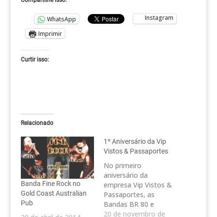
Compartilhe isso:
Instagram
WhatsApp
Imprimir
Curtir isso:
Relacionado
1º Aniversário da Vip
Vistos & Passaportes
No primeiro
aniversário da
Banda Fine Rock no
empresa Vip Vistos &
Gold Coast Australian
Passaportes, as
Pub
Bandas BR 80 e
Kangaroo numa
20 de novembro de