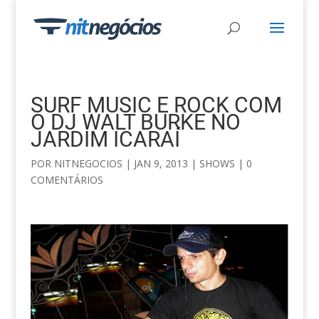
SURF MUSIC E ROCK COM
O DJ WALT BURKE NO
JARDIM ICARAÍ
POR
NITNEGOCIOS
|
JAN 9, 2013
|
SHOWS
|
0
COMENTÁRIOS