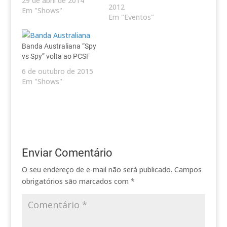
29 de abril de 2014
combinação perfeita,
2012
Em "Shows"
encantaram centenas
Em "Eventos"
de convidados e o
público do Bar do
Banda Australiana “Spy
Meio com sucessos do
vs Spy” volta ao PCSF
rock e do pop nacional.
Parabéns, Érika e
6 de outubro de 2015
Valeska pela linda
Em "Shows"
festa!
Enviar Comentário
O seu endereço de e-mail não será publicado.
Campos
obrigatórios são marcados com
*