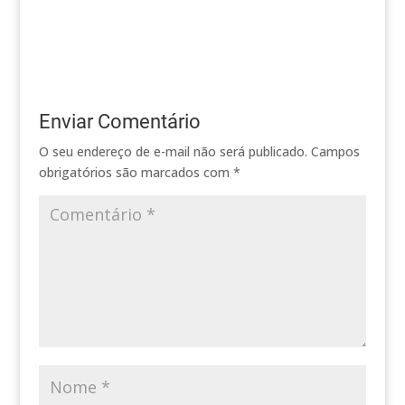
RJ Telefone: (21) 2714-
2055 Endereço: Rua
Mem de Sá, 09 - Icaraí
- Niterói - RJ Telefone:
(21) 2719-3544
Enviar Comentário
O seu endereço de e-mail não será publicado.
Campos
obrigatórios são marcados com
*