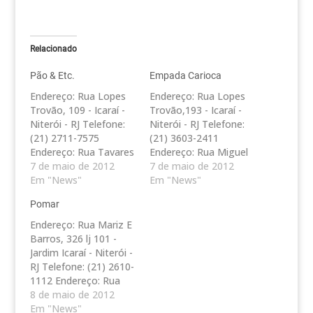
Relacionado
Pão & Etc.
Empada Carioca
Endereço: Rua Lopes
Endereço: Rua Lopes
Trovão, 109 - Icaraí -
Trovão,193 - Icaraí -
Niterói - RJ Telefone:
Niterói - RJ Telefone:
(21) 2711-7575
(21) 3603-2411
Endereço: Rua Tavares
Endereço: Rua Miguel
de Macedo, 74 - Icaraí
7 de maio de 2012
Couto, 479 loja 101
7 de maio de 2012
- Niterói - RJ Telefone:
Em "News"
Santa Rosa - Niterói -
Em "News"
(21) 2620-6646
RJ Telefone: (21) 2611-
Pomar
Endereço: Rua João
6519 Endereço: Rua
Pessoa, 137 - Jardim
Presidente Backer, 65
Endereço: Rua Mariz E
Icaraí - Niterói - RJ
Loja 4 - Icaraí - Niterói
Barros, 326 lj 101 -
Telefone: (21) 2714-
- RJ Telefone: (21)
Jardim Icaraí - Niterói -
4664 Endereço: Rua
2610-4488
RJ Telefone: (21) 2610-
Dr. Paulo César, 337…
1112 Endereço: Rua
Tavares de Macedo,
8 de maio de 2012
148 - Icaraí - Niterói -
Em "News"