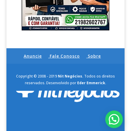
Anuncie
Fale Conosco
Sobre
Copyright © 2008 - 2019
Nit Negócios.
Todos os direitos
reservados. Desenvolvido por
Eder Emmerick
.