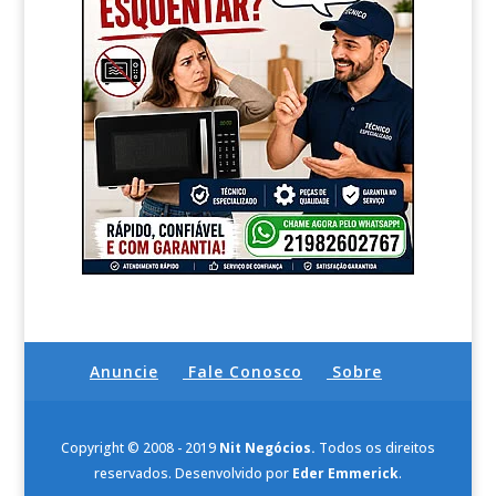
Anuncie
Fale Conosco
Sobre
Copyright © 2008 - 2019
Nit Negócios.
Todos os direitos
reservados. Desenvolvido por
Eder Emmerick
.