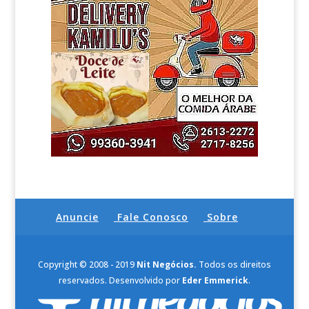
Anuncie
Fale Conosco
Sobre
Copyright © 2008 - 2019
Nit Negócios.
Todos os direitos
reservados. Desenvolvido por
Eder Emmerick
.