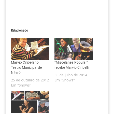
Relacionado
Marvio Ciribelli no
“Miscelânea Popular”
Teatro Municipal de
recebe Marvio Ciribelli
Niterói
30 de julho de 2014
25 de outubro de 2012
Em "Shows"
Em "Shows"