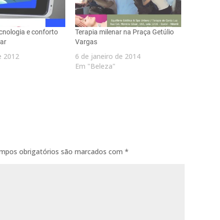
cnologia e conforto
Terapia milenar na Praça Getúlio
tar
Vargas
de 2012
6 de janeiro de 2014
Em "Beleza"
mpos obrigatórios são marcados com
*