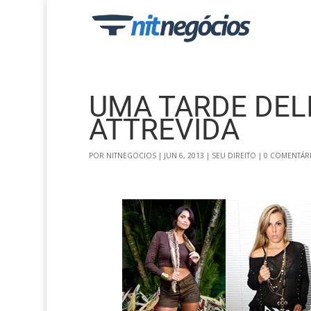
UMA TARDE DEL
ATTREVIDA
POR
NITNEGOCIOS
|
JUN 6, 2013
|
SEU DIREITO
|
0 COMENTÁR