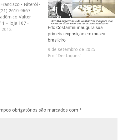
Francisco - Niterói -
 (21) 2610-9667
cadêmico Valter
 1 – loja 107 -
Edo Costantini inaugura sua
rói - RJ Telefone:
e 2012
primeira exposição em museu
40 Endereço:
brasileiro
tano Monteiro 1650
Pendotiba - Niteró -
9 de setembro de 2025
 (21)…
Em "Destaques"
mpos obrigatórios são marcados com
*