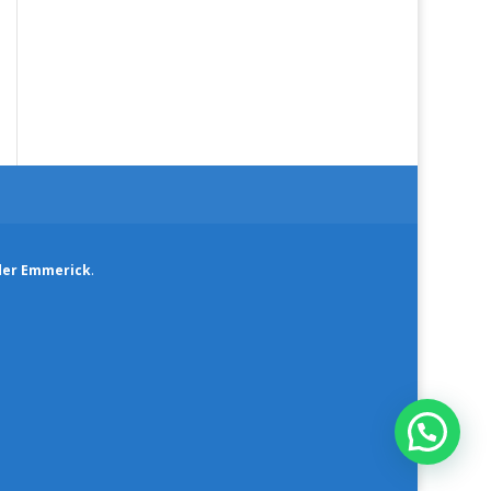
der Emmerick
.