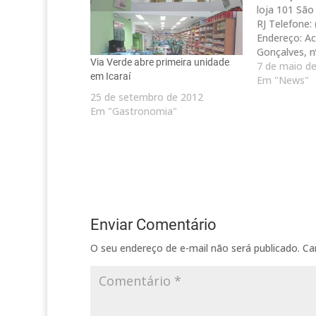
loja 101 São 
RJ Telefone:
Endereço: A
Gonçalves, nº
Via Verde abre primeira unidade
Centro - Nite
7 de maio d
em Icaraí
(21) 2705-15
Em "News"
Estrada Cae
25 de setembro de 2012
– loja 119 - 
Em "Gastronomia"
RJ Telefone:
Enviar Comentário
O seu endereço de e-mail não será publicado.
Ca